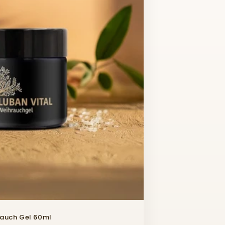
n
auch Gel 60ml