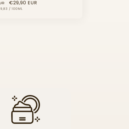
er
Verkaufspreis
€29,90 EUR
UR
UNDPREIS
PRO
9,83
/
100ML