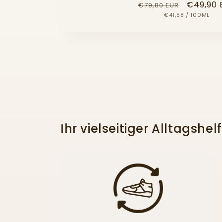
Normaler
Verkauf
€49,90 
€79,80 EUR
GRUNDPREIS
PRO
Preis
€41,58
/
100ML
Ihr vielseitiger Alltagshel