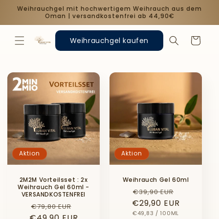
Direkt
Weihrauchgel mit hochwertigem Weihrauch aus dem
zum
Oman | versandkostenfrei ab 44,90€
Inhalt
Warenkorb
Weihrauchgel kaufen
Aktion
Aktion
2M2M Vorteilsset : 2x
Weihrauch Gel 60ml
Weihrauch Gel 60ml -
Normaler
Verkaufs
€39,90 EUR
VERSANDKOSTENFREI
€29,90 EUR
Preis
Normaler
Verkaufspreis
€79,80 EUR
GRUNDPREIS
PRO
€49,83
/
100ML
€49,90 EUR
Preis