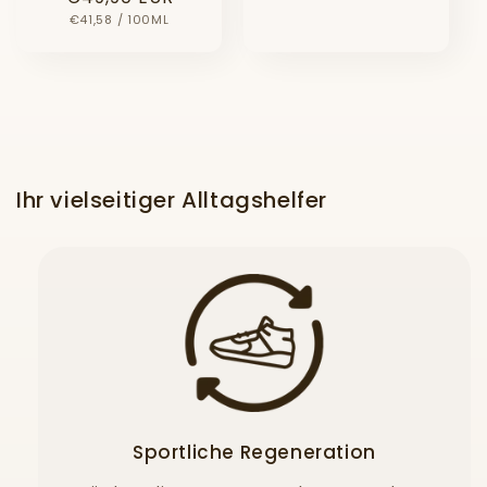
GRUNDPREIS
PRO
€41,58
/
100ML
Ihr vielseitiger Alltagshelfer
Sportliche Regeneration